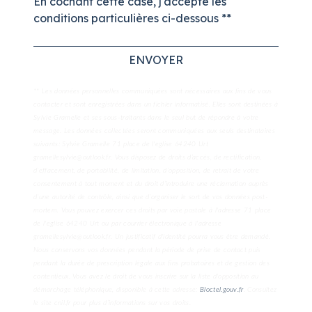
En cochant cette case, j'accepte les
conditions particulières ci-dessous **
ENVOYER
** Les données personnelles communiquées sont nécessaires aux fins de vous
contacter et sont enregistrées dans un fichier informatisé. Elles sont destinées à
Sylvie Gramelle et ses sous-traitants dans le seul but de répondre à votre
message. Les données collectées seront communiquées aux seuls destinataires
suivants: Sylvie Gramelle 71 place de l'eglise 64240 Urt
gramellesylvie@outlook.fr. Vous disposez de droits d’accès, de rectification,
d’effacement, de portabilité, de limitation, d’opposition, de retrait de votre
consentement à tout moment et du droit d’introduire une réclamation auprès
d’une autorité de contrôle, ainsi que d’organiser le sort de vos données post-
mortem. Vous pouvez exercer ces droits par voie postale à l'adresse 71 place
de l'eglise 64240 Urt ou par courrier électronique à l'adresse
gramellesylvie@outlook.fr. Un justificatif d'identité pourra vous être demandé.
Nous conservons vos données pendant la période de prise de contact puis
pendant la durée de prescription légale aux fins probatoires et de gestion des
contentieux. Vous avez le droit de vous inscrire sur la liste d'opposition au
démarchage téléphonique, disponible à cette adresse:
Bloctel.gouv.fr
. Consultez
le site cnil.fr pour plus d’informations sur vos droits.