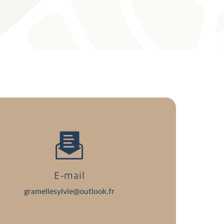
E-mail
gramellesylvie@outlook.fr