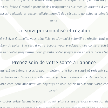
iez perdre du poids, retrouver votre forme physique ou simplement adop
taires, Sylvie Gramelle propose des programmes sur mesure adaptés à vos
approche globale et personnalisée garantit des résultats durables et bénéf
santé.
Un suivi personnalisé et régulier
l à Sylvie Gramelle, vous bénéficierez d'un suivi attentif et régulier tout 
tion du poids. Elle sera à votre écoute, vous prodiguera des conseils avisé
besoin votre programme pour garantir votre progression et votre bien-être
Prenez soin de votre santé à Lahonce
oids est un élément crucial pour maintenir une bonne santé et prévenir ce
. En choisissant Sylvie Gramelle comme partenaire dans votre démarche, 
otre côté pour atteindre vos objectifs et vous sentir mieux dans votre co
esprit.
ontacter Sylvie Gramelle pour en savoir plus sur ses services en gestion d