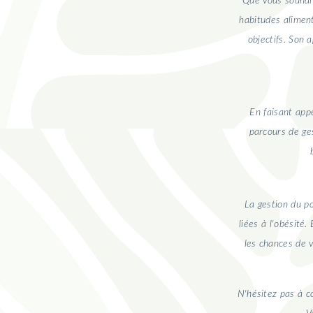
Que vous souhait
habitudes alimen
objectifs. Son 
En faisant appe
parcours de ges
La gestion du p
liées à l'obésité
les chances de v
N'hésitez pas à c