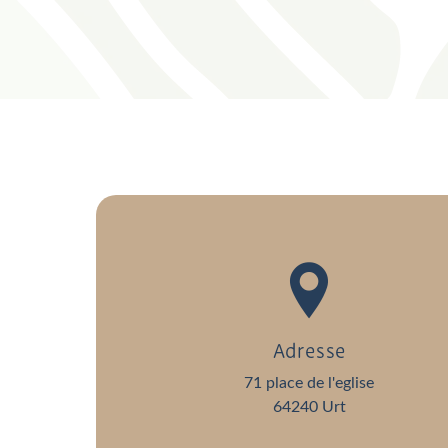
Adresse
71 place de l'eglise
64240 Urt