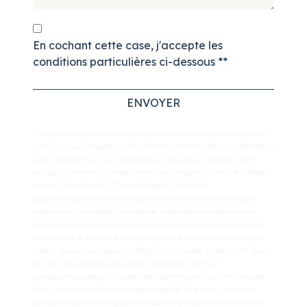
En cochant cette case, j'accepte les
conditions particulières ci-dessous **
ENVOYER
** Les données personnelles communiquées sont nécessaires aux fins de vous
contacter et sont enregistrées dans un fichier informatisé. Elles sont destinées à
Sylvie Gramelle et ses sous-traitants dans le seul but de répondre à votre
message. Les données collectées seront communiquées aux seuls destinataires
suivants: Sylvie Gramelle 71 place de l'eglise 64240 Urt
gramellesylvie@outlook.fr. Vous disposez de droits d’accès, de rectification,
d’effacement, de portabilité, de limitation, d’opposition, de retrait de votre
consentement à tout moment et du droit d’introduire une réclamation auprès
d’une autorité de contrôle, ainsi que d’organiser le sort de vos données post-
mortem. Vous pouvez exercer ces droits par voie postale à l'adresse 71 place
de l'eglise 64240 Urt ou par courrier électronique à l'adresse
gramellesylvie@outlook.fr. Un justificatif d'identité pourra vous être demandé.
Nous conservons vos données pendant la période de prise de contact puis
pendant la durée de prescription légale aux fins probatoires et de gestion des