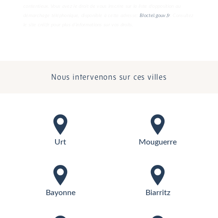
contentieux. Vous avez le droit de vous inscrire sur la liste d'opposition au
démarchage téléphonique, disponible à cette adresse:
Bloctel.gouv.fr
. Consultez
le site cnil.fr pour plus d’informations sur vos droits.
Nous intervenons sur ces villes
Urt
Mouguerre
Bayonne
Biarritz