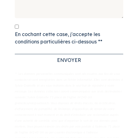
En cochant cette case, j'accepte les
conditions particulières ci-dessous **
ENVOYER
** Les données personnelles communiquées sont nécessaires aux fins de vous
contacter et sont enregistrées dans un fichier informatisé. Elles sont destinées à
Sylvie Gramelle et ses sous-traitants dans le seul but de répondre à votre
message. Les données collectées seront communiquées aux seuls destinataires
suivants: Sylvie Gramelle 71 place de l'eglise 64240 Urt
gramellesylvie@outlook.fr. Vous disposez de droits d’accès, de rectification,
d’effacement, de portabilité, de limitation, d’opposition, de retrait de votre
consentement à tout moment et du droit d’introduire une réclamation auprès
d’une autorité de contrôle, ainsi que d’organiser le sort de vos données post-
mortem. Vous pouvez exercer ces droits par voie postale à l'adresse 71 place
de l'eglise 64240 Urt ou par courrier électronique à l'adresse