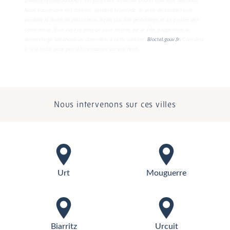
gramellesylvie@outlook.fr. Un justificatif d'identité pourra vous être demandé.
Nous conservons vos données pendant la période de prise de contact puis
pendant la durée de prescription légale aux fins probatoires et de gestion des
contentieux. Vous avez le droit de vous inscrire sur la liste d'opposition au
démarchage téléphonique, disponible à cette adresse:
Bloctel.gouv.fr
. Consultez
le site cnil.fr pour plus d’informations sur vos droits.
Nous intervenons sur ces villes
Urt
Mouguerre
Biarritz
Urcuit