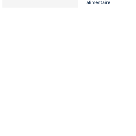
alimentaire
Homéopathie
Lithothérapie
Sophrologue